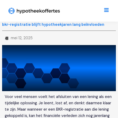
Ga
Main
naar
Men
de
inhoud
bkr-registratie blijft hypotheekjaren lang beïnvloeden
mei 12, 2025
Voor veel mensen voelt het afsluiten van een lening als een
tijdelijke oplossing. Je leent, lost af, en denkt daarmee klaar
te zijn. Maar wanneer er een BKR-registratie aan die lening
gekoppeld is, kan het financiële verleden zich nog jarenlang