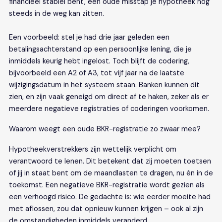
financieel stabiel bent, een oude misstap je hypotheek nog
steeds in de weg kan zitten.
Een voorbeeld: stel je had drie jaar geleden een
betalingsachterstand op een persoonlijke lening, die je
inmiddels keurig hebt ingelost. Toch blijft de codering,
bijvoorbeeld een A2 of A3, tot vijf jaar na de laatste
wijzigingsdatum in het systeem staan. Banken kunnen dit
zien, en zijn vaak geneigd om direct af te haken, zeker als er
meerdere negatieve registraties of coderingen voorkomen.
Waarom weegt een oude BKR-registratie zo zwaar mee?
Hypotheekverstrekkers zijn wettelijk verplicht om
verantwoord te lenen. Dit betekent dat zij moeten toetsen
of jij in staat bent om de maandlasten te dragen, nu én in de
toekomst. Een negatieve BKR-registratie wordt gezien als
een verhoogd risico. De gedachte is: wie eerder moeite had
met aflossen, zou dat opnieuw kunnen krijgen – ook al zijn
de omstandigheden inmiddels veranderd.