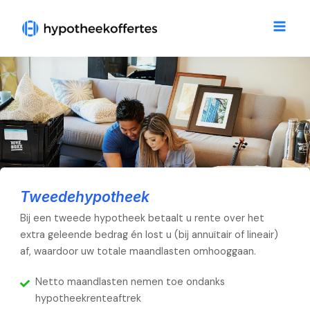
Ga
Main
naar
Men
de
inhoud
Lorem ipsum dolor sit amet, consectetur adipiscing elit. Ut elit
tellus, luctus nec ullamcorper mattis, pulvinar dapibus leo.
Tweedehypotheek
Bij een tweede hypotheek betaalt u rente over het
extra geleende bedrag én lost u (bij annuïtair of lineair)
af, waardoor uw totale maandlasten omhooggaan.
Netto maandlasten nemen toe ondanks
hypotheekrenteaftrek