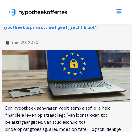
Ga
Main
naar
Men
de
inhoud
hypotheek & privacy: wat geef jij écht bloot?
mei 20, 2025
Een hypotheek aanvragen voelt soms alsof je je hele
financiële leven op straat legt. Van loonstroken tot
belastingaangiftes, van studieschuld tot
kinderopvangtoeslag, alles moet op tafel. Logisch, denk je