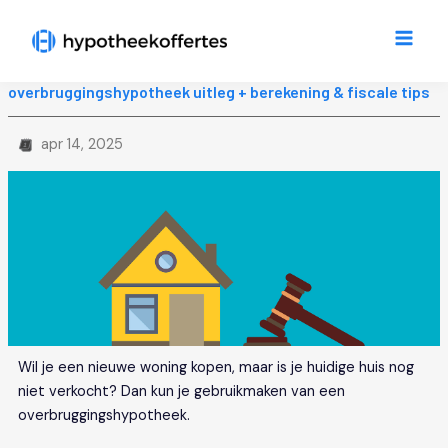
Ga
Main
naar
Men
de
inhoud
overbruggingshypotheek uitleg + berekening & fiscale tips
apr 14, 2025
Wil je een nieuwe woning kopen, maar is je huidige huis nog
niet verkocht? Dan kun je gebruikmaken van een
overbruggingshypotheek.