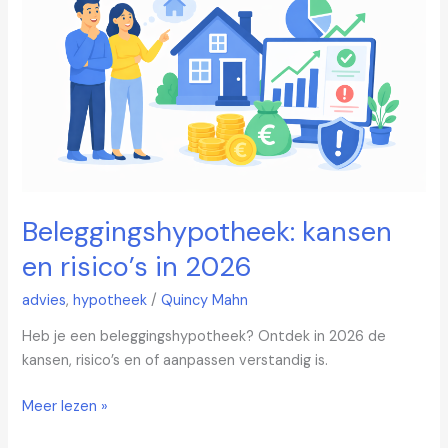
risico’s
in
2026
Beleggingshypotheek: kansen
en risico’s in 2026
advies
,
hypotheek
/
Quincy Mahn
Heb je een beleggingshypotheek? Ontdek in 2026 de
kansen, risico’s en of aanpassen verstandig is.
Meer lezen »