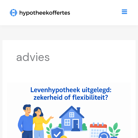
Ga
Main
naar
Men
de
inhoud
advies
Levenhypotheek
uitgelegd:
zekerheid
of
flexibiliteit?