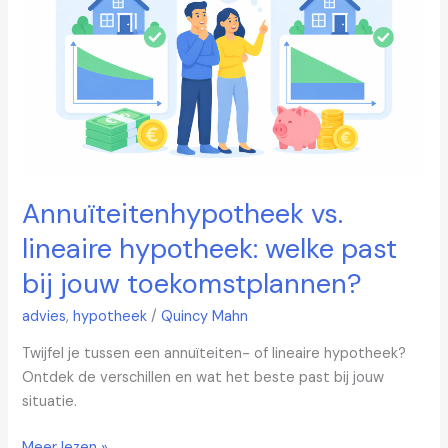
welke
past
bij
jouw
toekomstplannen?
Annuïteitenhypotheek vs.
lineaire hypotheek: welke past
bij jouw toekomstplannen?
advies
,
hypotheek
/
Quincy Mahn
Twijfel je tussen een annuïteiten- of lineaire hypotheek?
Ontdek de verschillen en wat het beste past bij jouw
situatie.
Meer lezen »