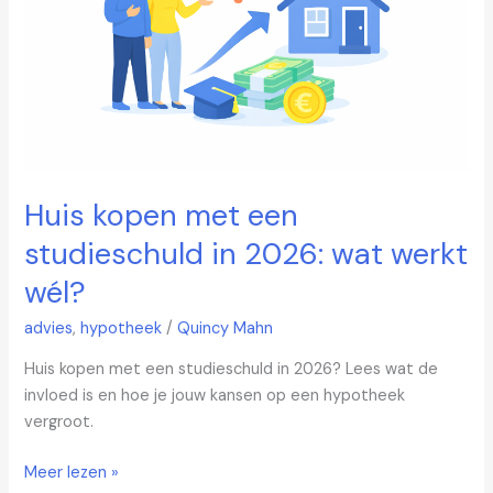
in
2026:
wat
werkt
wél?
Huis kopen met een
studieschuld in 2026: wat werkt
wél?
advies
,
hypotheek
/
Quincy Mahn
Huis kopen met een studieschuld in 2026? Lees wat de
invloed is en hoe je jouw kansen op een hypotheek
vergroot.
Meer lezen »